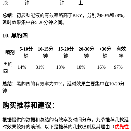
液
钟
钟
上
总结
：初辰劲能液的有效率略高于KEY，分别为80%和78%，
延时效果集中在5-20分钟之间。
10. 黑豹四
5-10分
10-15分
15-20分
20-30分
>30分
有效
喷剂
钟
钟
钟
钟
钟
率
黑豹
14%
31%
18%
18%
16%
97%
四
总结
：黑豹四的有效率为97%，延时效果主要集中在10-20分
钟
购买推荐和建议：
根据提供的数据和总结的有效率及时间分布，九爷推荐几款延
时效果较好的喷剂。以下是推荐的几款喷剂及其理由（
优先性