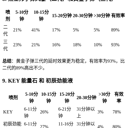
喷
5-10分
10-15分
15-20分钟
20-30分钟
>30分钟
有效率
剂
钟
钟
二
21%
41%
17%
5%
5%
89%
代
三
23%
21%
16%
18%
10%
93%
代
总结
：黄金子弹三代的延时效果更为稳定，有效率为93%，比
二代的89%高出不少。
9. KEY 能量石 和 初辰劲能液
5-10分
10-15分
15-20分
>30分
有效
喷剂
20-30分钟
钟
钟
钟
钟
率
6-11分
6-21分
31分钟以
KEY
26%
3%
78%
钟
钟
上
初辰劲能
6-11分
11-16分
31分钟以
27%
4%
80%