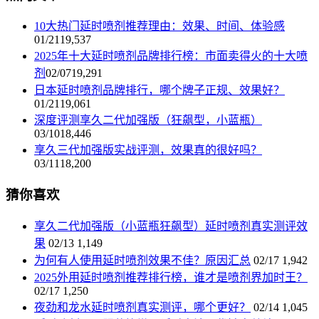
10大热门延时喷剂推荐理由：效果、时间、体验感
01/21
19,537
2025年十大延时喷剂品牌排行榜：市面卖得火的十大喷
剂
02/07
19,291
日本延时喷剂品牌排行，哪个牌子正规、效果好？
01/21
19,061
深度评测享久二代加强版（狂飙型，小蓝瓶）
03/10
18,446
享久三代加强版实战评测，效果真的很好吗？
03/11
18,200
猜你喜欢
享久二代加强版（小蓝瓶狂飙型）延时喷剂真实测评效
果
02/13
1,149
为何有人使用延时喷剂效果不佳？原因汇总
02/17
1,942
2025外用延时喷剂推荐排行榜，谁才是喷剂界加时王？
02/17
1,250
夜劲和龙水延时喷剂真实测评，哪个更好？
02/14
1,045