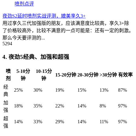
喷剂点评
夜劲S2延时喷剂实战评测，媲美享久3+
用过享久三代加强版的朋友，应该满意度比较高，享久3+除
了价格较高外，比较不满意的一点可能是：还有一定的刺激。
那么今天要评测的...
5294
4. 夜劲5经典、加强和超强
喷
5-10分
10-15分
15-20分钟
20-30分钟
>30分钟
有效率
剂
钟
钟
经
25%
30%
19%
15%
13%
87%
典
加
18%
35%
22%
14%
8%
97%
强
超
14%
33%
29%
14%
11%
97%
强