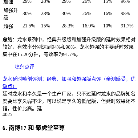
29%
28%
29%
26%
15%
96%
加强
加强升
30%
28%
30%
26%
16%
98%
级
21.5%
15%
28.3%
16.9%
10%
91.7%
超强
总结
：龙水系列中，经典升级版和加强升级版的延时效果相对
较好，有效率分别达到94%和98%。龙水超强的主要延时效果
集中在15-20分钟，有效率为91.7%。
喷剂点评
龙水延时喷剂评测：经典、加强和超强版点评（亲测感受，优
缺点）
延时龙水和享久是一个生产厂家，只不过延时龙水的品牌知名
度要比享久弱不少，可以说是享久的低配版，但延时效果还不
错，性价比高。延...
4025
6. 南博17 和 聚虎堂至尊