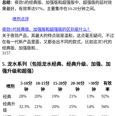
总结
：夜劲5的经典版、加强版和超强版中，超强版的延时效
果最好，有效率达97%，主要集中在10-20分钟之间。
喷剂点评
夜劲5代经典版、加强版和超强版的区别是什么？
关于夜劲产品，其最大的特点就是温和，这点毫无疑问，不过
在每一代新产品里面，又都会出不同的款式，比如这次5代的
经典版、加强版和...
3157
5. 龙水系列（包括龙水经典、经典升级、加强、加
强升级和超强）
5-10分
10-15分
15-20分
20-30分
>30分
有效
喷剂
钟
钟
钟
钟
钟
率
28%
20%
19%
21%
13%
92%
经典
经典升
32.3%
21%
20%
25%
14%
94%
级