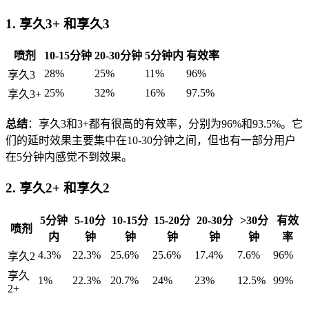
1. 享久3+ 和享久3
喷剂
10-15分钟
20-30分钟
5分钟内
有效率
28%
25%
11%
96%
享久3
25%
32%
16%
97.5%
享久3+
总结
：享久3和3+都有很高的有效率，分别为96%和93.5%。它
们的延时效果主要集中在10-30分钟之间，但也有一部分用户
在5分钟内感觉不到效果。
2. 享久2+ 和享久2
5分钟
5-10分
10-15分
15-20分
20-30分
>30分
有效
喷剂
内
钟
钟
钟
钟
钟
率
4.3%
22.3%
25.6%
25.6%
17.4%
7.6%
96%
享久2
享久
1%
22.3%
20.7%
24%
23%
12.5%
99%
2+