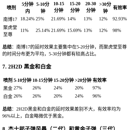
10-15
15-20
20-30
5分钟
5-10分
>30分
喷剂
有效率
分钟
分钟
分钟
内
钟
钟
18.24%
25%
21.69%
14%
13%
12%
92.93%
南博17
聚虎堂
11%
25.14%
21.69%
15.69%
13%
12%
98%
至尊
总结
：南博17的延时效果主要集中在5-20分钟，而聚虎堂至尊
的时间分布更为平均，5-30分钟都有较高占比。
7. 2H2D 黑金和白金
喷剂
5-10分钟
10-15分钟
15-20分钟
>20分钟
有效率
27%
26%
24%
20%
97%
黑金
26%
26%
20%
24%
96%
白金
总结
：2H2D黑金和白金的延时效果差别不大，有效率均为
96%以上，白金略微优于黑金。
8. 杰士邦子弹风暴（二代）和黄金子弹（三代）