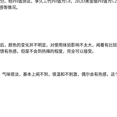
。经PH值测试，享久三代PH值为5.8，2H2D黑金版PH值为5
感等情况。
以后，颜色的变化并不明显，对使用体验影响不太大，闻着有比
反馈有热感，但是不会到热辣的程度，完全可以接受。
，气味很淡，基本上闻不到，很温和不刺激，偶尔会有热感，这