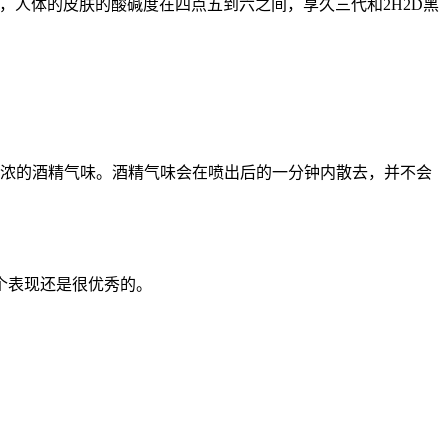
.2，人体的皮肤的酸碱度在四点五到六之间，享久三代和2H2D黑
较浓的酒精气味。酒精气味会在喷出后的一分钟内散去，并不会
个表现还是很优秀的。