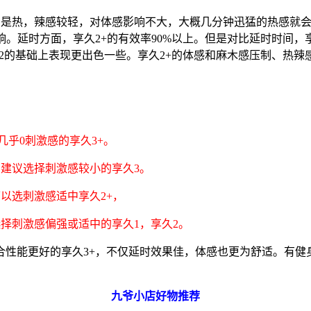
只是热，辣感较轻，对体感影响不大，大概几分钟迅猛的热感就会
影响。延时方面，享久2+的有效率90%以上。但是对比延时时间
会在2的基础上表现更出色一些。享久2+的体感和麻木感压制、热
几乎0刺激感的享久3+。
蕉，建议选择刺激感较小的享久3。
可以选刺激感适中享久2+，
以选择刺激感偏强或适中的享久1，享久2。
合性能更好的享久3+，不仅延时效果佳，体感也更为舒适。有健
九爷小店好物推荐