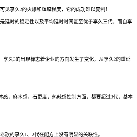
，可见享久2的火爆和辉煌程度，它的成功难以复制！
。但是延时的稳定性以及平均延时时间甚至优于享久三代。而自享
高。享久3的出现标志着企业的方向发生了变化，从享久2的重延
升，体感，麻木感，石更度，热辣感控制方面，都要超过3代，基本
和老款的享久1、2代在配方上没有明显的关联性。