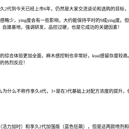
，享久2代到今天已经上市6年，仍然是大家交流谈论和选购的目标
略少，ying度会有一些影响，大约能保持平时的9成ying度
，自建基地，强调研发，品控过硬，也是它成功的关键因素！
，它的综合体验更加全面，麻木感控制也非常好，kuai感留存度较
场的热烈反应！
，那么为什么不称作享久4代，3+是在3代基础上对配方浓度的提
版（活力加时）和享久2代加强版（蓝色狂飙），但是这两款喷剂