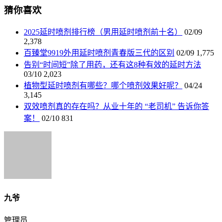
猜你喜欢
2025延时喷剂排行榜（男用延时喷剂前十名）
02/09
2,378
百臻堂9919外用延时喷剂青春版三代的区别
02/09
1,775
告别“时间短”除了用药，还有这8种有效的延时方法
03/10
2,023
植物型延时喷剂有哪些？哪个喷剂效果好呢？
04/24
3,145
双效喷剂真的存在吗？从业十年的 “老司机” 告诉你答
案！
02/10
831
九爷
管理员