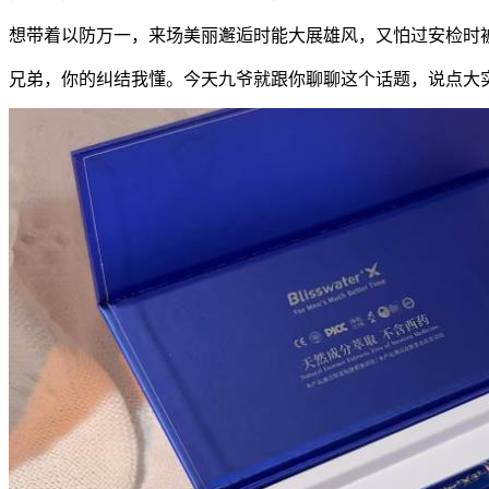
想带着以防万一，来场美丽邂逅时能大展雄风，又怕过安检时被
兄弟，你的纠结我懂。今天九爷就跟你聊聊这个话题，说点大