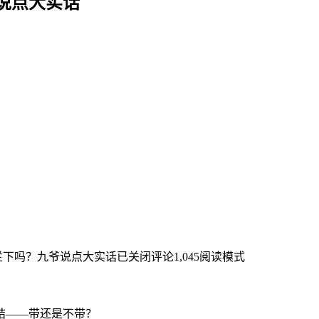
说点大实话
拦下吗？九爷说点大实话
已关闭评论
1,045
阅读模式
结——带还是不带？