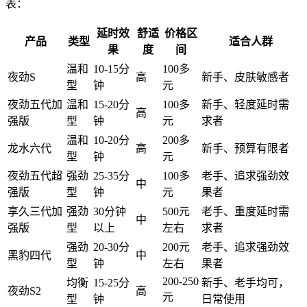
表：
延时效
舒适
价格区
产品
类型
适合人群
果
度
间
温和
10-15分
100多
夜劲S
高
新手、皮肤敏感者
型
钟
元
夜劲五代加
温和
15-20分
100多
新手、轻度延时需
高
强版
型
钟
元
求者
温和
10-20分
200多
龙水六代
高
新手、预算有限者
型
钟
元
夜劲五代超
强劲
25-35分
100多
老手、追求强劲效
中
强版
型
钟
元
果者
享久三代加
强劲
30分钟
500元
老手、重度延时需
中
强版
型
以上
左右
求者
强劲
20-30分
200元
老手、追求强劲效
黑豹四代
中
型
钟
左右
果者
200-250
均衡
15-25分
新手、老手均可，
夜劲S2
高
元
型
钟
日常使用