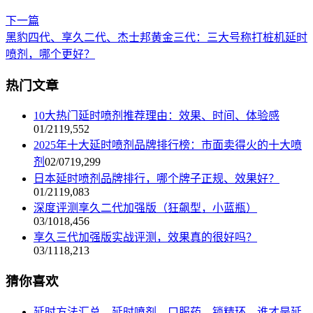
下一篇
黑豹四代、享久二代、杰士邦黄金三代：三大号称打桩机延时
喷剂，哪个更好？
热门文章
10大热门延时喷剂推荐理由：效果、时间、体验感
01/21
19,552
2025年十大延时喷剂品牌排行榜：市面卖得火的十大喷
剂
02/07
19,299
日本延时喷剂品牌排行，哪个牌子正规、效果好？
01/21
19,083
深度评测享久二代加强版（狂飙型，小蓝瓶）
03/10
18,456
享久三代加强版实战评测，效果真的很好吗？
03/11
18,213
猜你喜欢
延时方法汇总，延时喷剂、口服药、锁精环，谁才是延