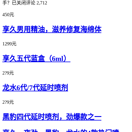
手？
已关闭评论
2,712
450元
享久男用精油，滋养修复海绵体
1299元
享久五代蓝盒（6ml）
2?9元
龙水6代/7代延时喷剂
2?9元
黑豹四代延时喷剂，劲爆款之一