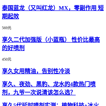
泰国蓝龙（又叫红龙）MX，零副作用 短
期起效
569元
享久二代加强版（小蓝瓶） 性价比最高
的好喷剂
450元
享久女用精油，告别性冷淡
享久、夜劲、黑豹、龙水的4款热门喷
剂，九爷一次说清该怎么选？
享久5代延时喷剂实测：植物科技+冰火