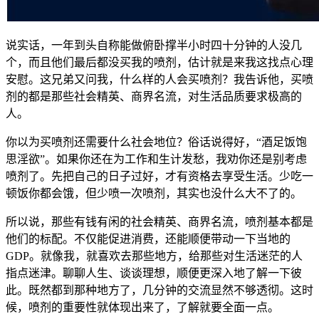
说实话，一年到头自称能做俯卧撑半小时四十分钟的人没几
个，而且他们最后都没买我的喷剂，估计就是来我这找点心理
安慰
。
这兄弟又问我，什么样的人会买喷剂
？
我告诉他，买喷
剂的都是那些社会精英、商界名流，对生活品质要求极高的
人
。
你以为买喷剂还需要什么社会地位
？
俗话说得好，“酒足饭饱
思淫欲”
。
如果你还在为工作和生计发愁，我劝你还是别考虑
喷剂了
。
先把自己的日子过好，才有资格去享受生活
。
少吃一
顿饭你都会饿，但少喷一次喷剂，其实也没什么大不了的
。
所以说，那些有钱有闲的社会精英、商界名流，喷剂基本都是
他们的标配
。
不仅能促进消费，还能顺便带动一下当地的
GDP
。
就像我，就喜欢去那些地方，给那些对生活迷茫的人
指点迷津
。
聊聊人生、谈谈理想，顺便更深入地了解一下彼
此
。
既然都到那种地方了，几分钟的交流显然不够透彻
。
这时
候，喷剂的重要性就体现出来了，了解就要全面一点
。