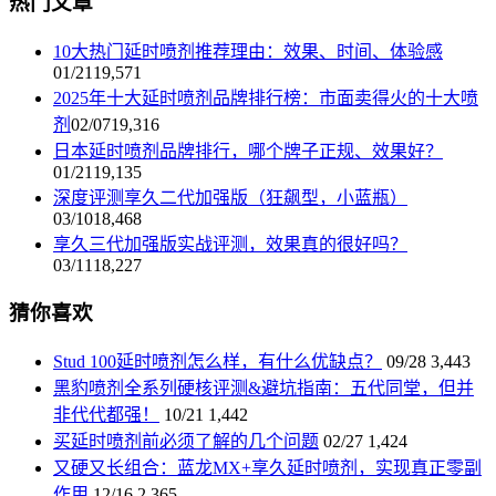
热门文章
10大热门延时喷剂推荐理由：效果、时间、体验感
01/21
19,571
2025年十大延时喷剂品牌排行榜：市面卖得火的十大喷
剂
02/07
19,316
日本延时喷剂品牌排行，哪个牌子正规、效果好？
01/21
19,135
深度评测享久二代加强版（狂飙型，小蓝瓶）
03/10
18,468
享久三代加强版实战评测，效果真的很好吗？
03/11
18,227
猜你喜欢
Stud 100延时喷剂怎么样，有什么优缺点？
09/28
3,443
黑豹喷剂全系列硬核评测&避坑指南：五代同堂，但并
非代代都强！
10/21
1,442
买延时喷剂前必须了解的几个问题
02/27
1,424
又硬又长组合：蓝龙MX+享久延时喷剂，实现真正零副
作用
12/16
2,365