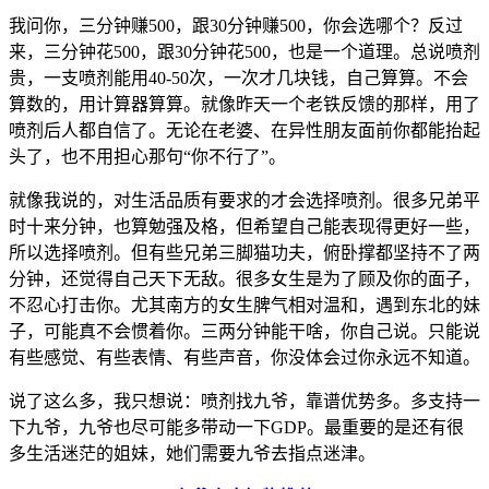
我问你，三分钟赚500，跟30分钟赚500，你会选哪个
？
反过
来，三分钟花500，跟30分钟花500，也是一个道理
。
总说喷剂
贵，一支喷剂能用40-50次，一次才几块钱，自己算算
。
不会
算数的，用计算器算算
。
就像昨天一个老铁反馈的那样，用了
喷剂后人都自信了
。
无论在老婆、在异性朋友面前你都能抬起
头了，也不用担心那句“你不行了”
。
就像我说的，对生活品质有要求的才会选择喷剂
。
很多兄弟平
时十来分钟，也算勉强及格，但希望自己能表现得更好一些，
所以选择喷剂
。
但有些兄弟三脚猫功夫，俯卧撑都坚持不了两
分钟，还觉得自己天下无敌
。
很多女生是为了顾及你的面子，
不忍心打击你
。
尤其南方的女生脾气相对温和，遇到东北的妹
子，可能真不会惯着你
。
三两分钟能干啥，你自己说
。
只能说
有些感觉、有些表情、有些声音，你没体会过你永远不知道
。
说了这么多，我只想说：喷剂找九爷，靠谱优势多
。
多支持一
下九爷，九爷也尽可能多带动一下GDP
。
最重要的是还有很
多生活迷茫的姐妹，她们需要九爷去指点迷津
。