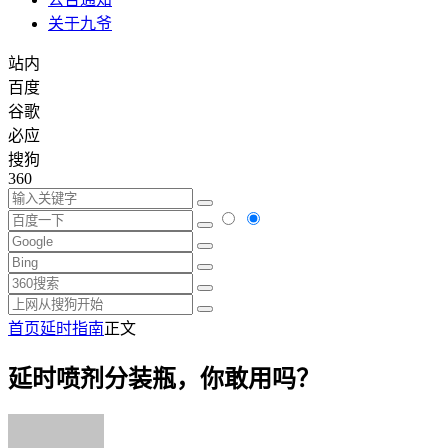
关于九爷
站内
百度
谷歌
必应
搜狗
360
首页
延时指南
正文
延时喷剂分装瓶，你敢用吗？