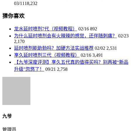
03/11
18,232
猜你喜欢
龙水延时喷剂7代（视频教程）
02/16
892
为什么延时喷剂会有火辣辣的感觉，还伴随刺痛？
02/23
2,170
延时喷剂能助勃吗？加硬方法实战推荐
02/02
2,531
享久延时喷剂三代（视频教程）
02/16
3,491
【九爷深度评测】享久五代真的值得买吗？别再被“新品
升级”忽悠了！
09/21
2,758
九爷
管理员