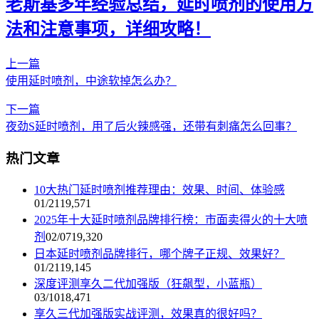
老斯基多年经验总结，延时喷剂的使用方
法和注意事项，详细攻略！
上一篇
使用延时喷剂，中途软掉怎么办？
下一篇
夜劲S延时喷剂，用了后火辣感强，还带有刺痛怎么回事？
热门文章
10大热门延时喷剂推荐理由：效果、时间、体验感
01/21
19,571
2025年十大延时喷剂品牌排行榜：市面卖得火的十大喷
剂
02/07
19,320
日本延时喷剂品牌排行，哪个牌子正规、效果好？
01/21
19,145
深度评测享久二代加强版（狂飙型，小蓝瓶）
03/10
18,471
享久三代加强版实战评测，效果真的很好吗？