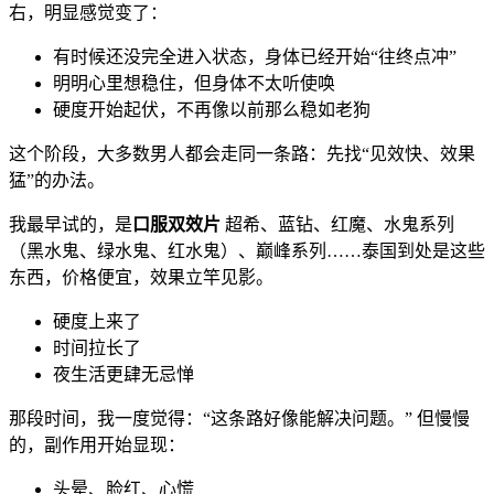
右，明显感觉变了：
有时候还没完全进入状态，身体已经开始“往终点冲”
明明心里想稳住，但身体不太听使唤
硬度开始起伏，不再像以前那么稳如老狗
这个阶段，大多数男人都会走同一条路：先找“见效快、效果
猛”的办法。
我最早试的，是
口服双效片
超希、蓝钻、红魔、水鬼系列
（黑水鬼、绿水鬼、红水鬼）、巅峰系列……泰国到处是这些
东西，价格便宜，效果立竿见影。
硬度上来了
时间拉长了
夜生活更肆无忌惮
那段时间，我一度觉得：“这条路好像能解决问题。” 但慢慢
的，副作用开始显现：
头晕、脸红、心慌