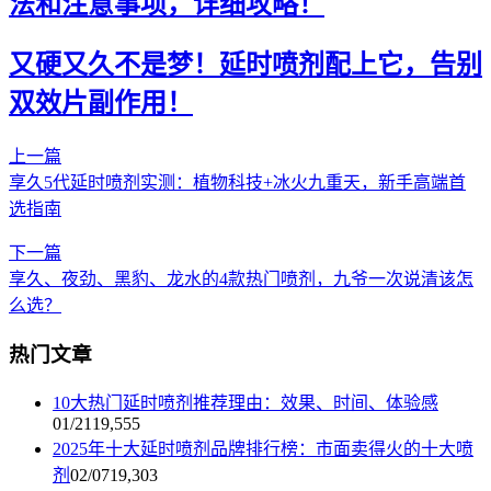
法和注意事项，详细攻略！
又硬又久不是梦！延时喷剂配上它，告别
双效片副作用！
上一篇
享久5代延时喷剂实测：植物科技+冰火九重天，新手高端首
选指南
下一篇
享久、夜劲、黑豹、龙水的4款热门喷剂，九爷一次说清该怎
么选？
热门文章
10大热门延时喷剂推荐理由：效果、时间、体验感
01/21
19,555
2025年十大延时喷剂品牌排行榜：市面卖得火的十大喷
剂
02/07
19,303