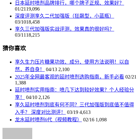
日本延时喷剂品牌排行，哪个牌子正规、效果好？
01/21
19,096
深度评测享久二代加强版（狂飙型，小蓝瓶）
03/10
18,458
享久三代加强版实战评测，效果真的很好吗？
03/11
18,215
猜你喜欢
享久生力压片糖果功效、成分、使用方法说明！以自
然，养自身！
04/13
2,100
2025年全网最客观的延时喷剂选购指南，新手必看
02/21
1,388
延时喷剂实用指南：喷几下达到较好效果？个人经验分
享！
04/10
2,126
享久延时喷剂到底有何不同？三代加强版到底值不值得
入手？ 深度对比测评！
03/19
4,613
龙水延时喷剂6代（视频教程）
02/16
1,098