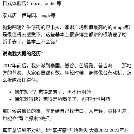
日式体验店：dozo、addict等
泰式店：伊甸园、angle等
狗狗吧呢？牛仔街的巴卡拉、娜娜广场颜值最高的的Strap's都
是很值得去感受下，这些基本上很多博主都讲的很清楚了哈！
新手去了，基本上不会错！
说说我大概的经历：
2017年前后，我外派到泰国。曼谷、芭堤雅、普吉岛……那地
方的节奏，大家心里都有数。年轻时候，身体像台永动机，怎
么折腾都扛得住。
偶尔短了？觉得是累了，再不行用药
偶尔软得快？觉得是酒喝多了，再不行也用药
那时候最擅长的事，就是给自己找借口。人年轻，身体再差，
也能靠“肾上腺素”硬扛。
真正意识到不对劲，是“掌控感”开始丢失 大概2022-2023年左