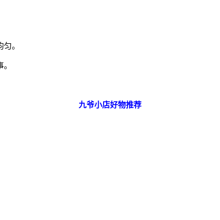
均匀。
事。
九爷小店好物推荐