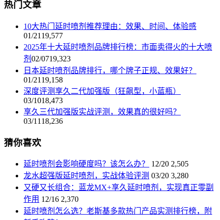
热门文章
10大热门延时喷剂推荐理由：效果、时间、体验感
01/21
19,577
2025年十大延时喷剂品牌排行榜：市面卖得火的十大喷
剂
02/07
19,323
日本延时喷剂品牌排行，哪个牌子正规、效果好？
01/21
19,158
深度评测享久二代加强版（狂飙型，小蓝瓶）
03/10
18,473
享久三代加强版实战评测，效果真的很好吗？
03/11
18,236
猜你喜欢
延时喷剂会影响硬度吗？该怎么办？
12/20
2,505
龙水超强版延时喷剂，实战体验评测
03/20
3,280
又硬又长组合：蓝龙MX+享久延时喷剂，实现真正零副
作用
12/16
2,370
延时喷剂怎么选？老斯基多款热门产品实测排行榜，附