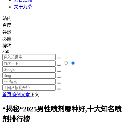
关于九爷
站内
百度
谷歌
必应
搜狗
360
首页
喷剂文章
正文
“揭秘“2025男性喷剂哪种好,十大知名喷
剂排行榜