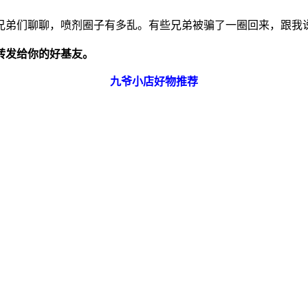
弟们聊聊，喷剂圈子有多乱。有些兄弟被骗了一圈回来，跟我说九
转发给你的好基友。
九爷小店好物推荐