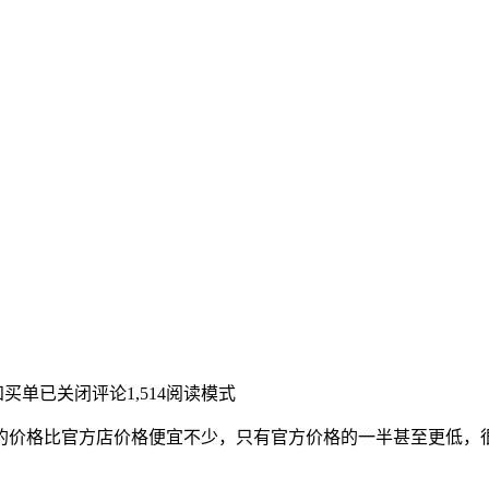
知买单
已关闭评论
1,514
阅读模式
的价格比官方店价格便宜不少，只有官方价格的一半甚至更低，