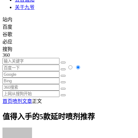
关于九爷
站内
百度
谷歌
必应
搜狗
360
首页
喷剂文章
正文
值得入手的5款延时喷剂推荐