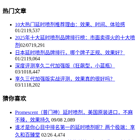
热门文章
10大热门延时喷剂推荐理由：效果、时间、体验感
01/21
19,537
2025年十大延时喷剂品牌排行榜：市面卖得火的十大喷
剂
02/07
19,291
日本延时喷剂品牌排行，哪个牌子正规、效果好？
01/21
19,064
深度评测享久二代加强版（狂飙型，小蓝瓶）
03/10
18,447
享久三代加强版实战评测，效果真的很好吗？
03/11
18,202
猜你喜欢
Promescent（普门神）延时喷剂，美国原装进口，不麻
不辣，效果持久
09/08
2,089
谁才是你心目中排名第一的延时喷剂呢？两个极端：享
久和百臻堂
02/26
4,474