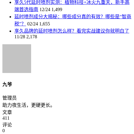
享久5代延时喷剂实测：植物科技+冰火九重天，新手高
端首选指南
12/24
1,499
延时喷剂成分大揭秘：哪些成分真的有效？哪些是“智商
税”？
02/24
1,655
享久品牌的延时喷剂怎么样？看完实战建议你就明白了
11/28
2,178
九爷
管理员
助力夜生活，更硬更长。
文章
411
评论
0