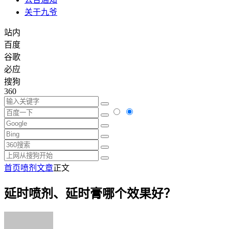
关于九爷
站内
百度
谷歌
必应
搜狗
360
首页
喷剂文章
正文
延时喷剂、延时膏哪个效果好？