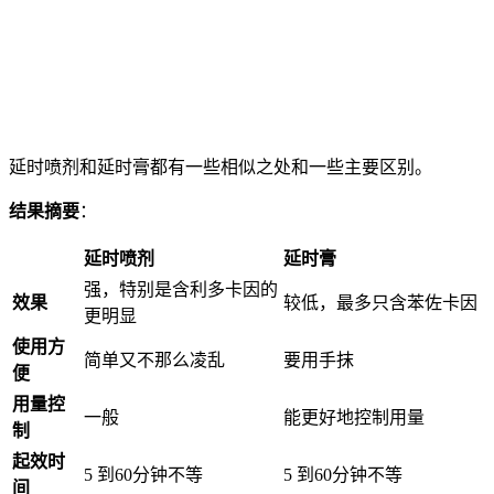
延时喷剂和延时膏都有一些相似之处和一些主要区别。
结果摘要
：
延时喷剂
延时膏
强，特别是含利多卡因的
效果
较低，最多只含苯佐卡因
更明显
使用方
简单又不那么凌乱
要用手抹
便
用量控
一般
能更好地控制用量
制
起效时
5 到60分钟不等
5 到60分钟不等
间