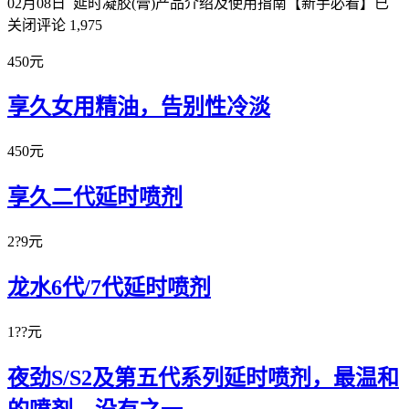
02月08日
延时凝胶(膏)产品介绍及使用指南【新手必看】
已
关闭评论
1,975
450元
享久女用精油，告别性冷淡
450元
享久二代延时喷剂
2?9元
龙水6代/7代延时喷剂
1??元
夜劲S/S2及第五代系列延时喷剂，最温和