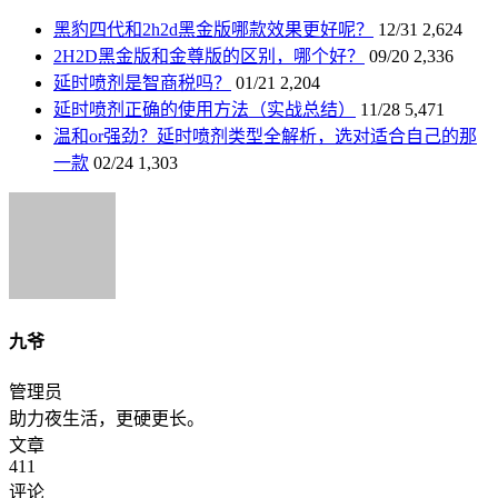
黑豹四代和2h2d黑金版哪款效果更好呢？
12/31
2,624
2H2D黑金版和金尊版的区别，哪个好？
09/20
2,336
延时喷剂是智商税吗？
01/21
2,204
延时喷剂正确的使用方法（实战总结）
11/28
5,471
温和or强劲？延时喷剂类型全解析，选对适合自己的那
一款
02/24
1,303
九爷
管理员
助力夜生活，更硬更长。
文章
411
评论