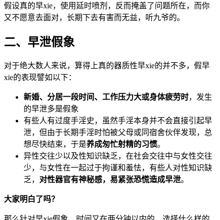
假设真的早xie，使用延时喷剂，反而掩盖了问题所在，而你
又不愿意去面对，长期下去有害而无益，听九爷的。
二、早泄假象
对于绝大数人来说，算得上真的器质性早xie的并不多，假早
xie的表现譬如以下：
新婚、分居一段时间、工作压力大或身体疲劳时
，发生
的早泄多是假象
有些人有过度手淫史，虽然手淫本身并不会直接引起早
泄，但由于长期手淫时怕被父母或同宿舍伙伴发现，总
想尽快结束，于是
养成匆忙射精的习惯
。
异性交往少以及性知识缺乏，在社会交往中与女性交往
少，与女性在一起过于拘谨和羞怯，有些人对性知识缺
乏，
对性器官有神秘感，易紧张恐慌造成早泄
。
大家明白了吗？
那么针对早xie假象，时间又在两分钟以内的，选择什么样的