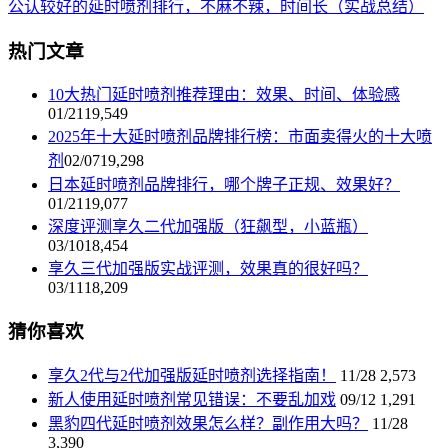
公认较好的延时喷剂排行，不麻不辣，时间长（实战总结）
热门文章
10大热门延时喷剂推荐理由：效果、时间、体验感
01/21
19,549
2025年十大延时喷剂品牌排行榜：市面卖得火的十大喷
剂
02/07
19,298
日本延时喷剂品牌排行，哪个牌子正规、效果好？
01/21
19,077
深度评测享久二代加强版（狂飙型，小蓝瓶）
03/10
18,454
享久三代加强版实战评测，效果真的很好吗？
03/11
18,209
猜你喜欢
享久2代与2代加强版延时喷剂选择指南！
11/28
2,573
新人使用延时喷剂常见错误：不要乱加戏
09/12
1,291
黑豹四代延时喷剂效果怎么样？副作用大吗？
11/28
3,390