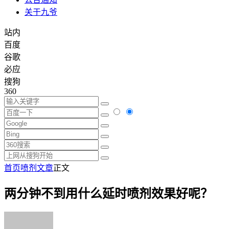
关于九爷
站内
百度
谷歌
必应
搜狗
360
首页
喷剂文章
正文
两分钟不到用什么延时喷剂效果好呢？